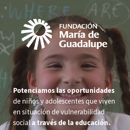
de
vídeo
Potenciamos las oportunidades
de niños y adolescentes que viven
en situación de vulnerabilidad
social
a través de la educación.